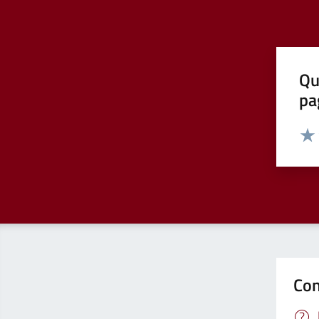
Qu
pa
Valut
Valu
Con