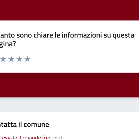
anto sono chiare le informazioni su questa
gina?
a da 1 a 5 stelle la pagina
ta 1 stelle su 5
Valuta 2 stelle su 5
Valuta 3 stelle su 5
Valuta 4 stelle su 5
Valuta 5 stelle su 5
tatta il comune
Leggi le domande frequenti