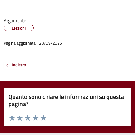
Argomenti:
Elezioni
Pagina aggiornata il 23/09/2025
Indietro
Quanto sono chiare le informazioni su questa
pagina?
Valuta da 1 a 5 stelle la pagina
Valuta 1 stelle su 5
Valuta 2 stelle su 5
Valuta 3 stelle su 5
Valuta 4 stelle su 5
Valuta 5 stelle su 5