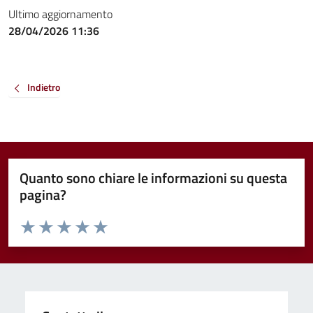
Ultimo aggiornamento
28/04/2026 11:36
Indietro
Quanto sono chiare le informazioni su questa
pagina?
Valuta da 1 a 5 stelle la pagina
Valuta 1 stelle su 5
Valuta 2 stelle su 5
Valuta 3 stelle su 5
Valuta 4 stelle su 5
Valuta 5 stelle su 5