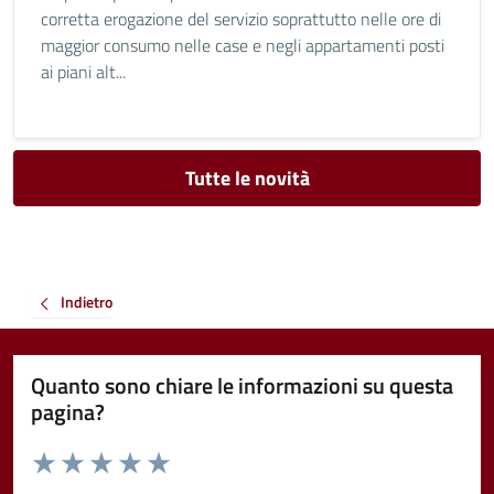
corretta erogazione del servizio soprattutto nelle ore di
maggior consumo nelle case e negli appartamenti posti
ai piani alt...
Tutte le novità
Indietro
Quanto sono chiare le informazioni su questa
pagina?
Valuta da 1 a 5 stelle la pagina
Valuta 1 stelle su 5
Valuta 2 stelle su 5
Valuta 3 stelle su 5
Valuta 4 stelle su 5
Valuta 5 stelle su 5