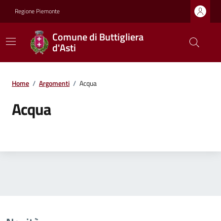
Regione Piemonte
Comune di Buttigliera
d'Asti
Home
/
Argomenti
/
Acqua
Acqua